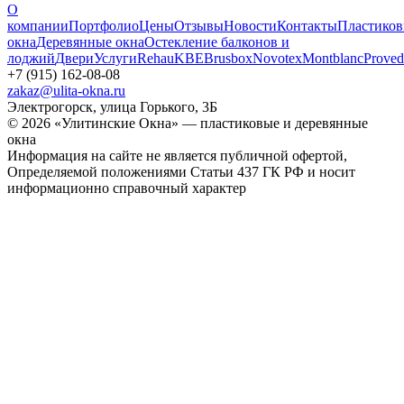
О
компании
Портфолио
Цены
Отзывы
Новости
Контакты
Пластико
окна
Деревянные окна
Остекление балконов и
лоджий
Двери
Услуги
Rehau
KBE
Brusbox
Novotex
Montblanc
Proved
+7 (915) 162-08-08
zakaz@ulita-okna.ru
Электрогорск, улица Горького, 3Б
© 2026 «Улитинские Окна» — пластиковые и деревянные
окна
Информация на сайте не является публичной офертой,
Определяемой положениями Статьи 437 ГК РФ и носит
информационно справочный характер