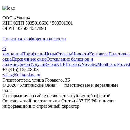
ООО «Улита»
ИНН/КПП 5035018600 / 503501001
ОГРН 1025004647898
Политика конфиденциальности
О
компании
Портфолио
Цены
Отзывы
Новости
Контакты
Пластико
окна
Деревянные окна
Остекление балконов и
лоджий
Двери
Услуги
Rehau
KBE
Brusbox
Novotex
Montblanc
Proved
+7 (915) 162-08-08
zakaz@ulita-okna.ru
Электрогорск, улица Горького, 3Б
© 2026 «Улитинские Окна» — пластиковые и деревянные
окна
Информация на сайте не является публичной офертой,
Определяемой положениями Статьи 437 ГК РФ и носит
информационно справочный характер