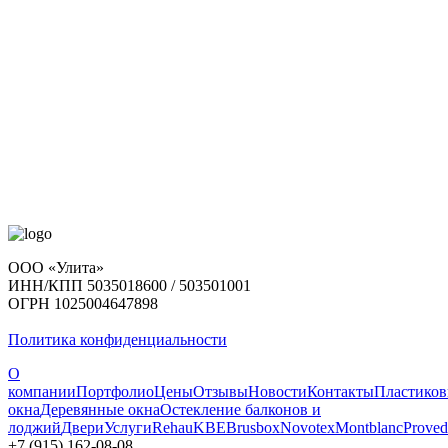
ООО «Улита»
ИНН/КПП 5035018600 / 503501001
ОГРН 1025004647898
Политика конфиденциальности
О
компании
Портфолио
Цены
Отзывы
Новости
Контакты
Пластико
окна
Деревянные окна
Остекление балконов и
лоджий
Двери
Услуги
Rehau
KBE
Brusbox
Novotex
Montblanc
Proved
+7 (915) 162-08-08